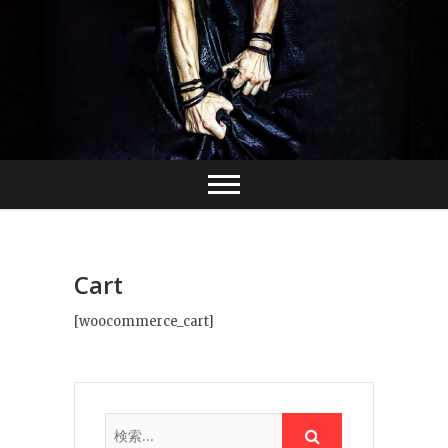
Skip
to
content
Cart
[woocommerce_cart]