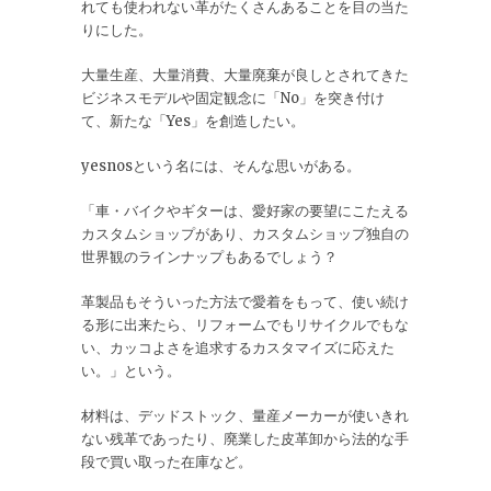
れても使われない革がたくさんあることを目の当た
りにした。
大量生産、大量消費、大量廃棄が良しとされてきた
ビジネスモデルや固定観念に「No」を突き付け
て、新たな「Yes」を創造したい。
yesnosという名には、そんな思いがある。
「車・バイクやギターは、愛好家の要望にこたえる
カスタムショップがあり、カスタムショップ独自の
世界観のラインナップもあるでしょう？
革製品もそういった方法で愛着をもって、使い続け
る形に出来たら、リフォームでもリサイクルでもな
い、カッコよさを追求するカスタマイズに応えた
い。」という。
材料は、デッドストック、量産メーカーが使いきれ
ない残革であったり、廃業した皮革卸から法的な手
段で買い取った在庫など。