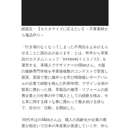
紙面左：【カスタマイズに応えたい】～不要素材か
ら逸品作り～
「行き場のなくなってしまった不用品をよみがえら
せることに面白みがあります」とは、昨年から革製
品のカスタムショップ「yesnos(イェスノス)」を
運営する、革職人でデザイナーのShinさん。大阪
の服飾専門学校を卒業後複数のコンテストで受賞し
渡英、英国で更に服作りを学び帰国後レザーアパレ
ルの企業で経験を積んだ約10年間、デザイン企画や
製造に携わった後、革製品の修理・リフォームの提
携企業との仕事の中で職人としての経験を積み、今
も革に関する様々な事に携わって働き続ける傍ら
で、自分の「活動」を開始した。
30代半ばのShinさんは、職人の高齢化や企業の廃
業が相次いで日本の革産業が衰退していく中、作ら