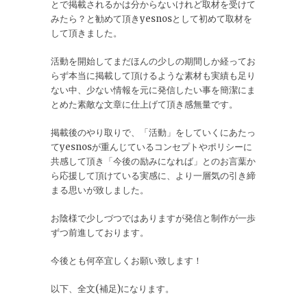
とで掲載されるかは分からないけれど取材を受けて
みたら？と勧めて頂きyesnosとして初めて取材を
して頂きました。
活動を開始してまだほんの少しの期間しか経ってお
らず本当に掲載して頂けるような素材も実績も足り
ない中、少ない情報を元に発信したい事を簡潔にま
とめた素敵な文章に仕上げて頂き感無量です。
掲載後のやり取りで、「活動」をしていくにあたっ
てyesnosが重んじているコンセプトやポリシーに
共感して頂き「今後の励みになれば」とのお言葉か
ら応援して頂けている実感に、より一層気の引き締
まる思いが致しました。
お陰様で少しづつではありますが発信と制作が一歩
ずつ前進しております。
今後とも何卒宜しくお願い致します！
以下、全文(補足)になります。