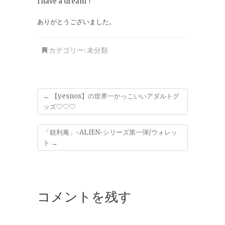
I have a dream！
ありがとうございました。
カテゴリー:
未分類
←
【yesnos】の世界一かっこいいアダルトグ
ッズ♡♡♡
「鋭利庵」-ALIEN-シリーズ第一弾/ウォレッ
ト
→
コメントを残す